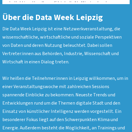
kollektiver Handlungsfähigkeit. Als Mission Lead von
Re:Form bei ProjectTogether bringt sie Akteur:innen
Über die Data Week Leipzig
aus Verwaltung, Zivilgesellschaft und Philanthropie
zusammen, um den deutschen Staat leistungsfähiger,
Die Data Week Leipzig ist eine Netzwerkveranstaltung, die
kollaborativer und zukunftsorientierter zu gestalten. Im
wissenschaftliche, wirtschaftliche und soziale Perspektiven
Mittelpunkt ihrer Arbeit steht die Umsetzung
von Daten und deren Nutzung beleuchtet. Dabei sollen
politischer Zielsetzungen durch den Aufbau
Vertreter:innen aus Behörden, Industrie, Wissenschaft und
sektorübergreifender Allianzen, die Förderung von
Wirtschaft in einen Dialog treten.
Experimentier- und Lernräumen sowie die Stärkung
staatlicher Umsetzungskapazitäten auf Bundes-,
Wir heißen die Teilnehmer:innen in Leipzig willkommen, um in
Landes- und kommunaler Ebene. Zuvor war sie im
einer Veranstaltungswoche mit zahlreichen Sessions
Bereich Public Diplomacy und institutioneller
spannende Einblicke zu bekommen. Neueste Trends und
Transformation tätig. Sie ist Mitgründerin von
Entwicklungen rund um die Themen digitale Stadt und den
DIVERSITRY sowie der Initiative Diplomats of Color. Für
Einsatz von künstlicher Intelligenz werden vorgestellt. Ein
ihr gesellschaftliches und institutionelles Engagement
besonderer Fokus liegt auf den Schwerpunkten Klima und
wurde sie unter anderem als Forbes 30 Under 30
Energie. Außerdem besteht die Möglichkeit, an Trainings und