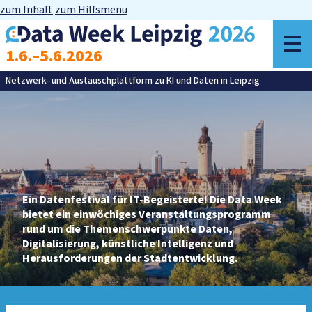
zum Inhalt
zum Hilfsmenü
z
1.6.–5.6.2026
M
Netzwerk- und Austauschplattform zu KI und Daten in Leipzig
Ein Datenfestival für IT-Begeisterte! Die Data Week
bietet ein einwöchiges Veranstaltungsprogramm
rund um die Themenschwerpunkte Daten,
Digitalisierung, künstliche Intelligenz und
Herausforderungen der Stadtentwicklung.