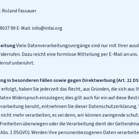
. Roland Fassauer
9037 99 E-Mail: info@infai.org
beitung
Viele Datenverarbeitungsvorgänge sind nur mit Ihrer ausd
 widerrufen. Dazu reicht eine formlose Mitteilung per E-Mail an un
erruf unberührt.
g in besonderen Fällen sowie gegen Direktwerbung (Art. 21 D
VO erfolgt, haben Sie jederzeit das Recht, aus Gründen, die sich au
ten Widerspruch einzulegen; dies gilt auch für ein auf diese Bes
Verarbeitung beruht, entnehmen Sie dieser Datenschutzerklärung.
icht mehr verarbeiten, es sei denn, wir können zwingende schutz
d Freiheiten überwiegen oder die Verarbeitung dient der Geltendm
 Abs. 1 DSGVO). Werden Ihre personenbezogenen Daten verarbeite