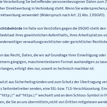
 die Verarbeitung Sie betreffender personenbezogener Daten zum 
 solcher Direktwerbung in Verbindung steht. Wenn Sie widersprech
ektwerbung verwendet (Widerspruch nach Art. 21 Abs. 2 DSGVO).
sichtsbehörde
Im Falle von Verstößen gegen die DSGVO steht den 
liedstaat ihres gewöhnlichen Aufenthalts, ihres Arbeitsplatzes o
derweitiger verwaltungsrechtlicher oder gerichtlicher Rechtsbe
 das Recht, Daten, die wir auf Grundlage Ihrer Einwilligung oder 
in einem gängigen, maschinenlesbaren Format aushändigen zu lasse
langen, erfolgt dies nur, soweit es technisch machbar ist.
nutzt aus Sicherheitsgründen und zum Schutz der Übertragung vert
als Seitenbetreiber senden, eine SSL-bzw. TLS-Verschlüsselung. Ei
 “http://” auf “https://” wechselt und an dem Schloss-Symbol in I
ten, die Sie an uns übermitteln,nicht von Dritten mitgelesen werd