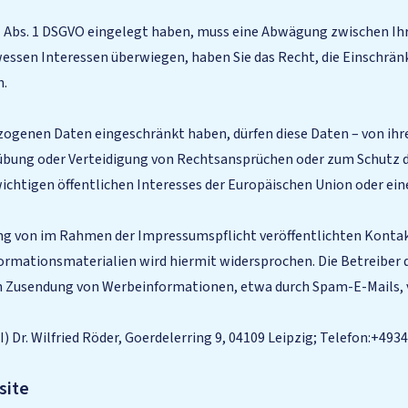
21 Abs. 1 DSGVO eingelegt haben, muss eine Abwägung zwischen 
wessen Interessen überwiegen, haben Sie das Recht, die Einschrän
n.
zogenen Daten eingeschränkt haben, dürfen diese Daten – von ihr
bung oder Verteidigung von Rechtsansprüchen oder zum Schutz de
wichtigen öffentlichen Interesses der Europäischen Union oder ein
g von im Rahmen der Impressumspflicht veröffentlichten Kontak
rmationsmaterialien wird hiermit widersprochen. Die Betreiber d
ten Zusendung von Werbeinformationen, etwa durch Spam-E-Mails, 
AI) Dr. Wilfried Röder, Goerdelerring 9, 04109 Leipzig; Telefon:+4
site