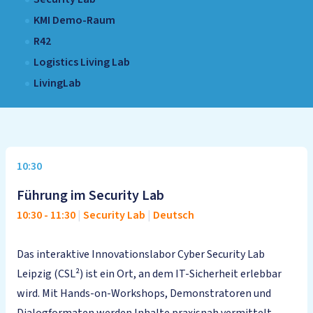
KMI Demo-Raum
R42
Logistics Living Lab
LivingLab
10:30
Führung im Security Lab
10:30
-
11:30
|
Security Lab
|
Deutsch
Das interaktive Innovationslabor Cyber Security Lab
Leipzig (CSL²) ist ein Ort, an dem IT-Sicherheit erlebbar
wird. Mit Hands-on-Workshops, Demonstratoren und