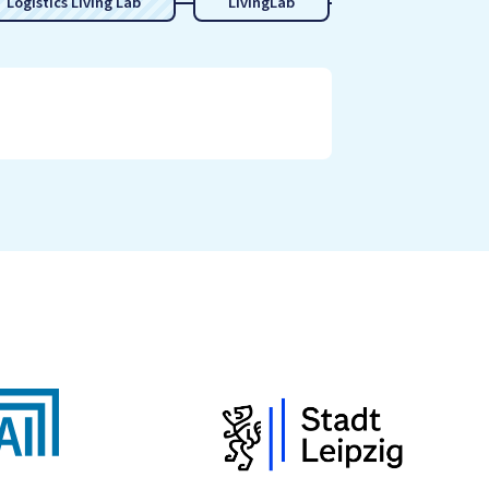
Logistics Living Lab
LivingLab