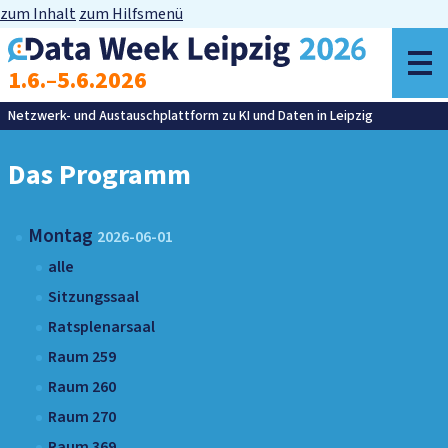
zum Inhalt
zum Hilfsmenü
z
1.6.–5.6.2026
M
Netzwerk- und Austauschplattform zu KI und Daten in Leipzig
Das Programm
Montag
2026-06-01
alle
Sitzungssaal
Ratsplenarsaal
Raum 259
Raum 260
Raum 270
Raum 369